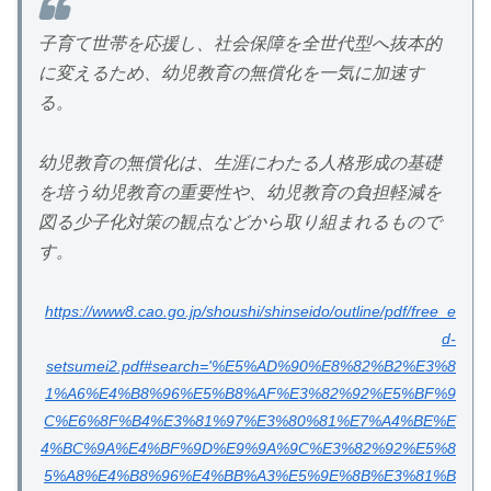
子育て世帯を応援し、社会保障を全世代型へ抜本的
に変えるため、幼児教育の無償化を一気に加速す
る。
幼児教育の無償化は、生涯にわたる人格形成の基礎
を培う幼児教育の重要性や、幼児教育の負担軽減を
図る少子化対策の観点などから取り組まれるもので
す。
https://www8.cao.go.jp/shoushi/shinseido/outline/pdf/free_e
d-
setsumei2.pdf#search='%E5%AD%90%E8%82%B2%E3%8
1%A6%E4%B8%96%E5%B8%AF%E3%82%92%E5%BF%9
C%E6%8F%B4%E3%81%97%E3%80%81%E7%A4%BE%E
4%BC%9A%E4%BF%9D%E9%9A%9C%E3%82%92%E5%8
5%A8%E4%B8%96%E4%BB%A3%E5%9E%8B%E3%81%B