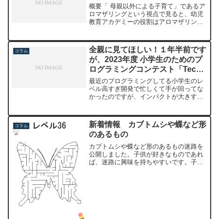
概要「 母親以外による子育て」であるア
ロマザリングという視点で見ると、幼児
教育アカデミーの役割はアロマザリング
の教育部分を強化することです。 例え
ば、保育園でのアロマザリングの課題と
して先生の経験不足や忍耐力不足があり
全親に見てほしい！１年半前です
コラム
ます。幼児教育アカデミ...
が、2023年度 小学生のためのプ
ログラミングコンテスト「Tech
Kids Grand Prix 2023」本選決勝
最近のプログラミングしてる小学生のレ
プレゼン動画を紹介。プログラミ
ベル高すぎ開発で忙しくて手が回ってな
かったのですが、インパクトが大きすぎ
ング小学生のレベル高すぎ
て投稿です。この子達を温かく迎え入れ
て共に学び成長していける環境を作れて
いるのか、改めて考えさせられました。↓
新着情報 カブトムシや蝶など形
コラム
の投稿と同じ感覚かもし...
のあるもの
カブトムシや蝶など形のあるもの迷路を
公開しました。子供が好きなものであれ
ば、迷路に興味を持ちやすいです。子供
が迷路が好きになりそうかどうかをこち
らの迷路で見てみてください。