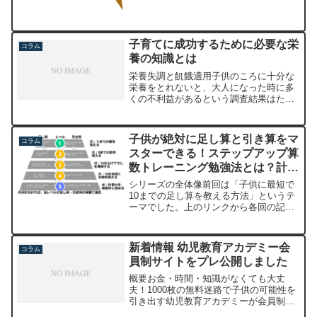
子育てに成功するために必要な栄
コラム
養の知識とは
栄養失調と飢餓適用子供のころに十分な
栄養をとれないと、大人になった時に多
くの不利益があるという調査結果はたく
さんあります。例えば、集中力が続かな
い、睡眠障害、高血圧などです。カロリ
ー不足や３大栄養素であるタンパク質、
子供が絶対に足し算と引き算をマ
コラム
脂質、炭水化物の不足は、...
スターできる！ステップアップ算
数トレーニング勉強法とは？計画
とフィードバック実践講座
シリーズの全体像前回は「子供に最短で
10までの足し算を教える方法」というテ
ーマでした。上のリンクから各回の記事
にジャンプできます。気になる方は前回
も見てくださいね。このシリーズでは小
学校１年生の算数の学習の進め方につい
新着情報 幼児教育アカデミー会
コラム
て説明します。第4回の...
員制サイトをプレ公開しました
概要お金・時間・知識がなくても大丈
夫！1000枚の無料迷路で子供の可能性を
引き出す幼児教育アカデミーが会員制サ
イトをプレオープンしました。迷路の理