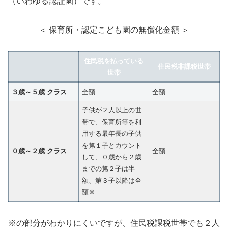
（いわゆる認証園）です。
＜ 保育所・認定こども園の無償化金額 ＞
住民税を払っている
住民税非課税世帯
世帯
３歳～５歳 クラス
全額
全額
子供が２人以上の世
帯で、保育所等を利
用する最年長の子供
を第１子とカウント
０歳～２歳
クラス
全額
して、０歳から２歳
までの第２子は半
額、第３子以降は全
額※
※の部分がわかりにくいですが、住民税課税世帯でも２人