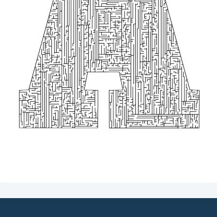
８歳０か月レベル（レベル
42
100）
$0