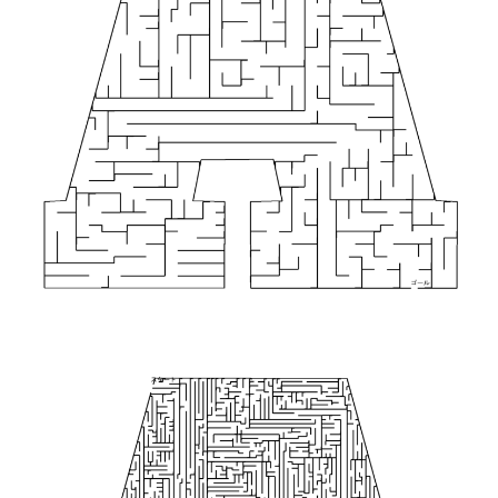
６歳０か月レベル（レベル90
136
まで）
$0