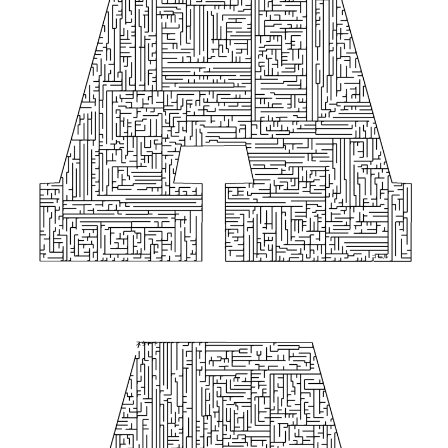
７歳０か月レベル（レベル95ま
89
で）
$0