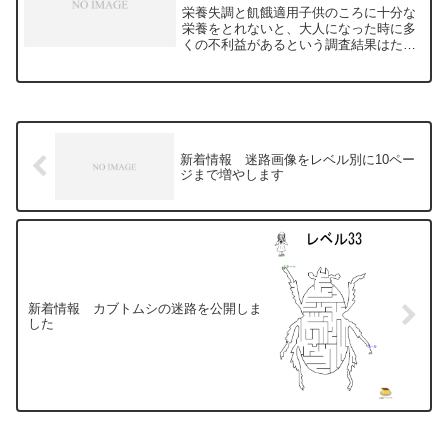
栄養失調と飢餓適用子供のころに十分な
栄養をとれないと、大人になった時に多
くの不利益があるという調査結果はたく
さんあります。例えば、集中力が続かな
い、睡眠障害、高血圧などです。カロリ
ー不足や３大栄養素であるタンパク質、
脂質、炭水化物の不足は、...
新着情報 迷路画像をレベル別に10ペー
ジまで増やします
新着情報 カブトムシの迷路を公開しま
した