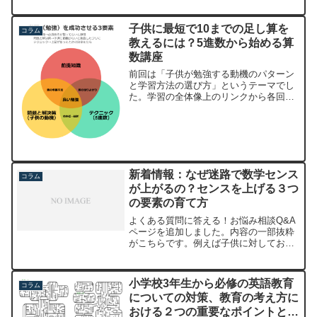
どに、リビングに貼っておくだけで目標
を達成しやすくなります。子供は目標を
子供に最短で10までの足し算を
コラム
すぐに忘れてしまったり、...
教えるには？5進数から始める算
数講座
前回は「子供が勉強する動機のパターン
と学習方法の選び方」というテーマでし
た。学習の全体像上のリンクから各回の
記事にジャンプできます。気になる方は
前回も見てくださいね。このシリーズで
は小学校１年生の算数の学習の進め方に
ついて説明します。第３回...
新着情報：なぜ迷路で数学センス
コラム
が上がるの？センスを上げる３つ
の要素の育て方
よくある質問に答える！お悩み相談Q&A
ページを追加しました。内容の一部抜粋
がこちらです。例えば子供に対しておこ
なう声かけの内容について、１つの例を
紹介します。 １．ご褒美がもらえる
から（刺激） ２．楽しいから （刺
小学校3年生から必修の英語教育
コラム
激） ３．いつも...
についての対策、教育の考え方に
おける２つの重要なポイントと