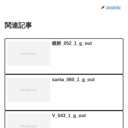
smpinfo
関連記事
鏡餅_052_1_g_out
santa_060_1_g_out
V_043_1_g_out