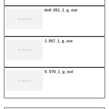
doll_051_1_g_out
J_057_1_g_out
S_070_1_g_out