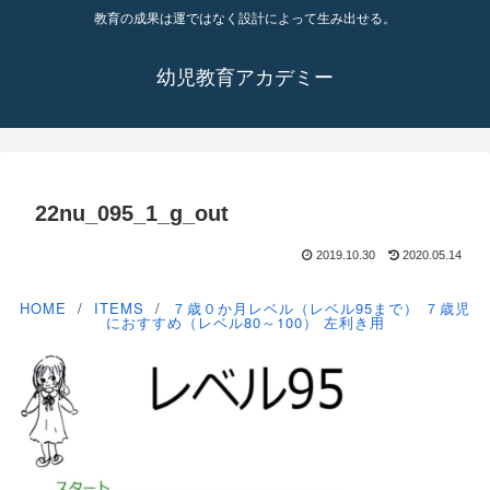
教育の成果は運ではなく設計によって生み出せる。
幼児教育アカデミー
22nu_095_1_g_out
2019.10.30
2020.05.14
HOME
ITEMS
７歳０か月レベル（レベル95まで）
７歳児
におすすめ（レベル80～100）
左利き用