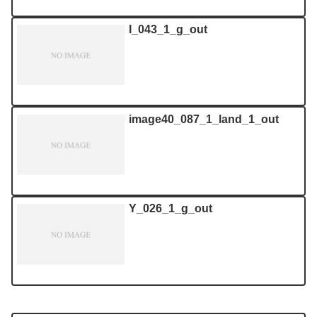
I_043_1_g_out
image40_087_1_land_1_out
Y_026_1_g_out