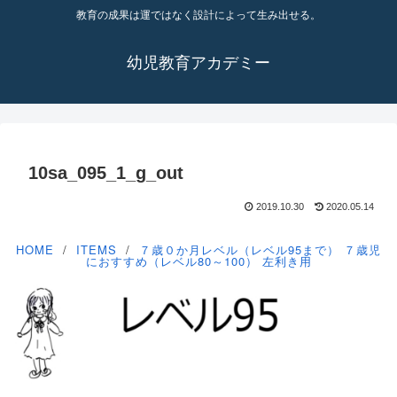
教育の成果は運ではなく設計によって生み出せる。
幼児教育アカデミー
10sa_095_1_g_out
2019.10.30
2020.05.14
HOME
ITEMS
７歳０か月レベル（レベル95まで）
７歳児
におすすめ（レベル80～100）
左利き用