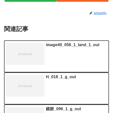
smpinfo
関連記事
image40_056_1_land_1_out
H_018_1_g_out
鏡餅_096_1_g_out