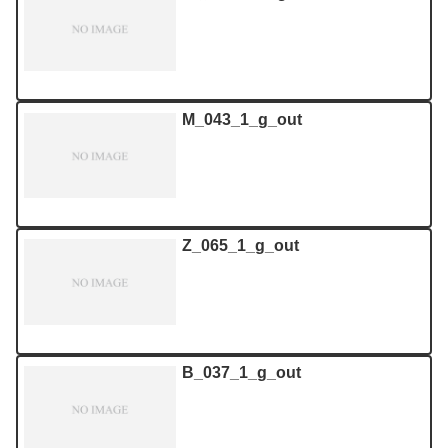
M_043_1_g_out
Z_065_1_g_out
B_037_1_g_out