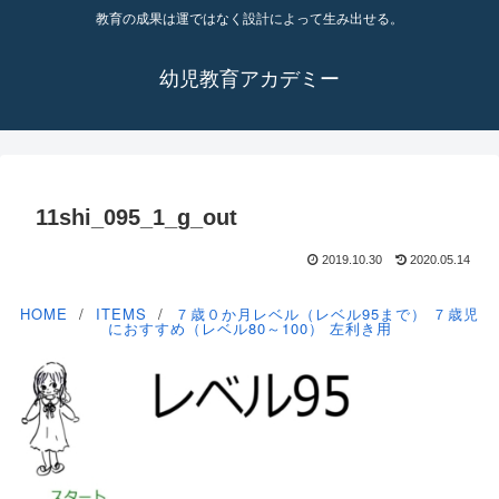
教育の成果は運ではなく設計によって生み出せる。
幼児教育アカデミー
11shi_095_1_g_out
2019.10.30
2020.05.14
HOME
ITEMS
７歳０か月レベル（レベル95まで）
７歳児
におすすめ（レベル80～100）
左利き用