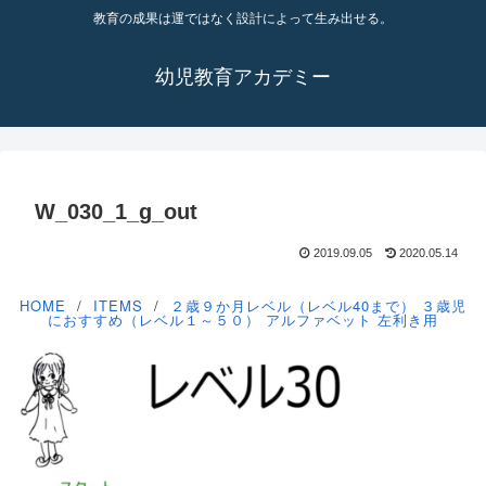
教育の成果は運ではなく設計によって生み出せる。
幼児教育アカデミー
W_030_1_g_out
2019.09.05
2020.05.14
HOME
ITEMS
２歳９か月レベル（レベル40まで）
３歳児
におすすめ（レベル１～５０）
アルファベット
左利き用