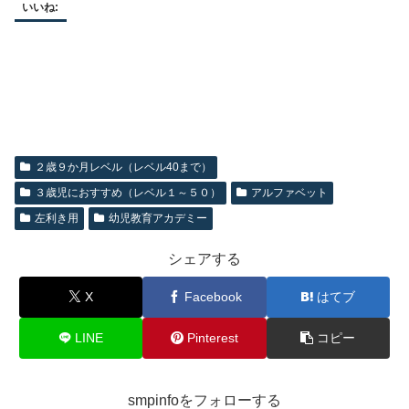
いいね:
２歳９か月レベル（レベル40まで）
３歳児におすすめ（レベル１～５０）
アルファベット
左利き用
幼児教育アカデミー
シェアする
X
Facebook
はてブ
LINE
Pinterest
コピー
smpinfoをフォローする