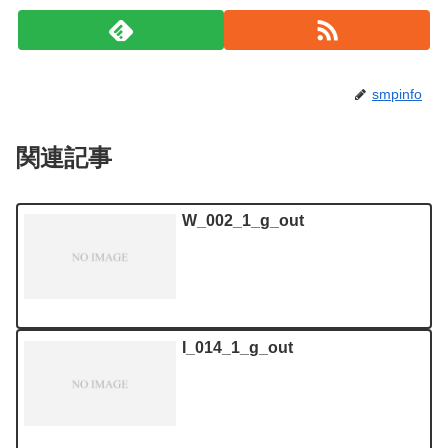
smpinfo
関連記事
W_002_1_g_out
I_014_1_g_out