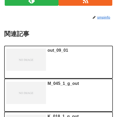
smpinfo
関連記事
out_09_01
M_045_1_g_out
K_018_1_g_out