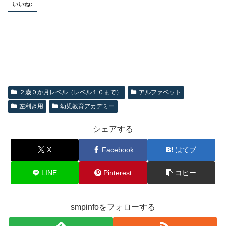
いいね:
２歳０か月レベル（レベル１０まで）
アルファベット
左利き用
幼児教育アカデミー
シェアする
X
Facebook
はてブ
LINE
Pinterest
コピー
smpinfoをフォローする