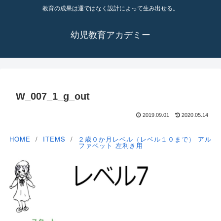
教育の成果は運ではなく設計によって生み出せる。
幼児教育アカデミー
W_007_1_g_out
2019.09.01
2020.05.14
HOME
ITEMS
２歳０か月レベル（レベル１０まで）
アル
ファベット
左利き用