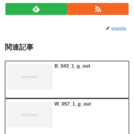
smpinfo
関連記事
B_043_1_g_out
W_057_1_g_out