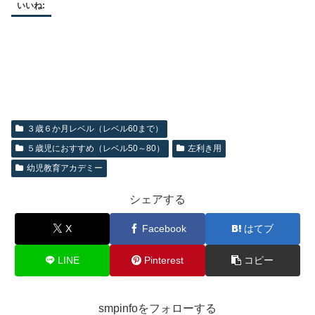
いいね:
３歳６か月レベル（レベル60まで）
５歳児におすすめ（レベル50～80）
左利き用
幼児教育アカデミー
シェアする
X
Facebook
はてブ
LINE
Pinterest
コピー
smpinfoをフォローする