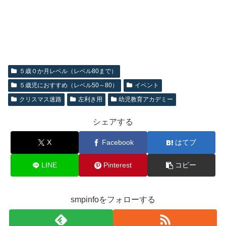
５歳０か月レベル（レベル80まで）
５歳児におすすめ（レベル50～80）
イベント
クリスマス迷路
左利き用
幼児教育アカデミー
シェアする
X
Facebook
はてブ
LINE
Pinterest
コピー
smpinfoをフォローする