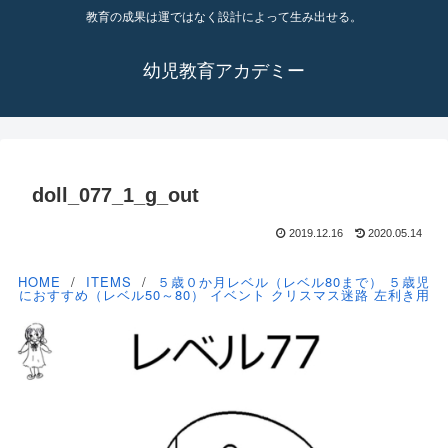
教育の成果は運ではなく設計によって生み出せる。
幼児教育アカデミー
doll_077_1_g_out
2019.12.16
2020.05.14
HOME
ITEMS
５歳０か月レベル（レベル80まで）
５歳児
におすすめ（レベル50～80）
イベント
クリスマス迷路
左利き用