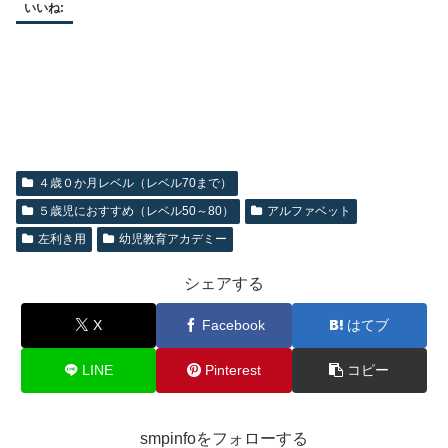
いいね:
４歳０か月レベル（レベル70まで）
５歳児におすすめ（レベル50～80）
アルファベット
左利き用
幼児教育アカデミー
シェアする
X
Facebook
はてブ
LINE
Pinterest
コピー
smpinfoをフォローする