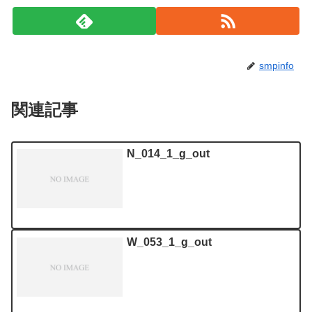
smpinfo
関連記事
N_014_1_g_out
W_053_1_g_out