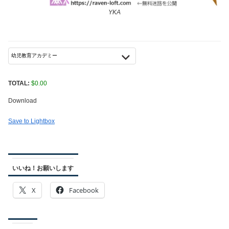
YKA
TOTAL:
$
0.00
Download
Save to Lightbox
いいね！お願いします
X
Facebook