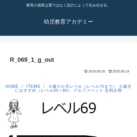
教育の成果は運ではなく設計によって生み出せる。
幼児教育アカデミー
R_069_1_g_out
2019.09.10
2020.05.14
HOME
ITEMS
４歳０か月レベル（レベル70まで）
５歳児
におすすめ（レベル50～80）
アルファベット
左利き用