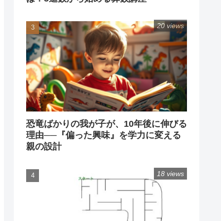
20 views
恐竜ばかりの我が子が、10年後に伸びる
理由──『偏った興味』を学力に変える
親の設計
18 views