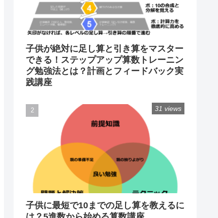
子供が絶対に足し算と引き算をマスター
できる！ステップアップ算数トレーニン
グ勉強法とは？計画とフィードバック実
践講座
31 views
子供に最短で10までの足し算を教えるに
は？5進数から始める算数講座