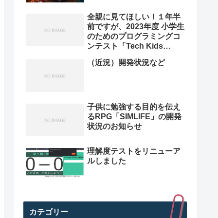
全親に見てほしい！１年半
前ですが、2023年度 小学生
のためのプログラミングコ
ンテスト「Tech Kids
Grand Prix 2023」本選決
（近況）開発状況など
勝プレゼン動画を紹介。プ
ログラミング小学生のレベ
ル高すぎ
子供に勉強する目的を伝え
るRPG「SIMLIFE」の開発
状況のお知らせ
理解度テストをリニューア
ルしました
カテゴリー