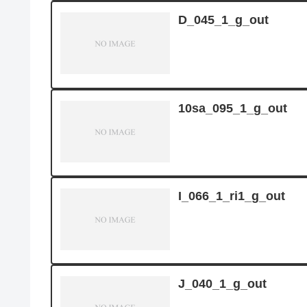
D_045_1_g_out
10sa_095_1_g_out
I_066_1_ri1_g_out
J_040_1_g_out