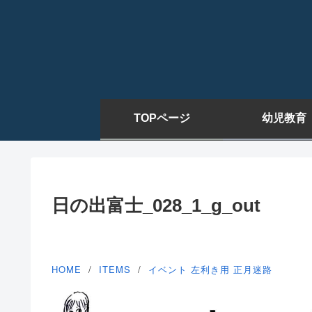
TOPページ
幼児教育
日の出富士_028_1_g_out
HOME
ITEMS
イベント
左利き用
正月迷路