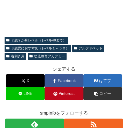
２歳９か月レベル（レベル40まで）
３歳児におすすめ（レベル１～５０）
アルファベット
右利き用
幼児教育アカデミー
シェアする
X
Facebook
はてブ
LINE
Pinterest
コピー
smpinfoをフォローする