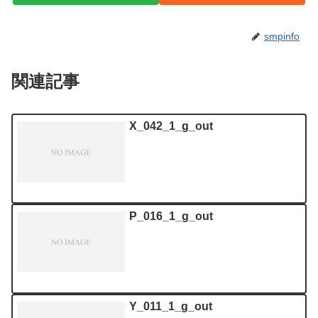
smpinfo
関連記事
X_042_1_g_out
P_016_1_g_out
Y_011_1_g_out