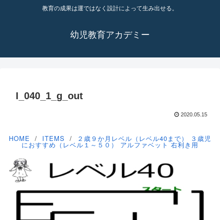
教育の成果は運ではなく設計によって生み出せる。
幼児教育アカデミー
I_040_1_g_out
2020.05.15
HOME
ITEMS
２歳９か月レベル（レベル40まで）
３歳児
におすすめ（レベル１～５０）
アルファベット
右利き用