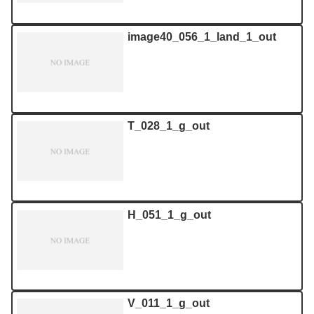
image40_056_1_land_1_out
T_028_1_g_out
H_051_1_g_out
V_011_1_g_out