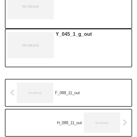
Y_045_1_g_out
F_088_11_out
H_088_11_out