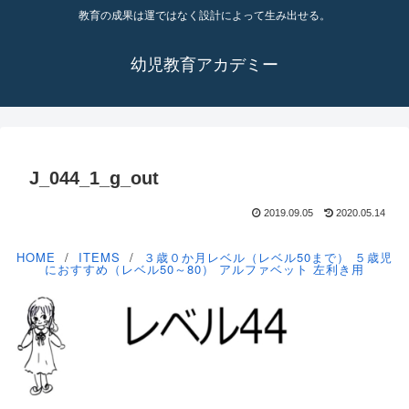
教育の成果は運ではなく設計によって生み出せる。
幼児教育アカデミー
J_044_1_g_out
2019.09.05
2020.05.14
HOME
ITEMS
３歳０か月レベル（レベル50まで）
５歳児
におすすめ（レベル50～80）
アルファベット
左利き用