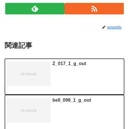
smpinfo
関連記事
Z_017_1_g_out
bell_098_1_g_out