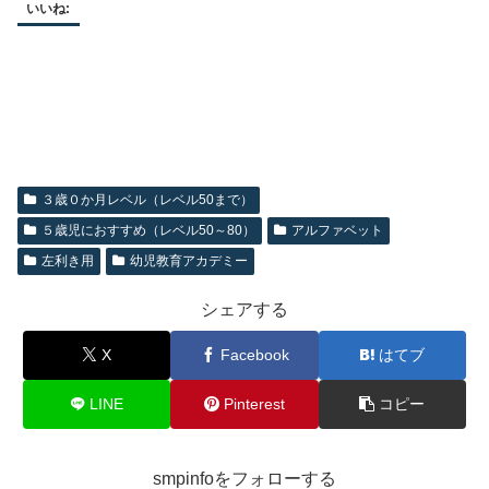
いいね:
３歳０か月レベル（レベル50まで）
５歳児におすすめ（レベル50～80）
アルファベット
左利き用
幼児教育アカデミー
シェアする
X
Facebook
はてブ
LINE
Pinterest
コピー
smpinfoをフォローする