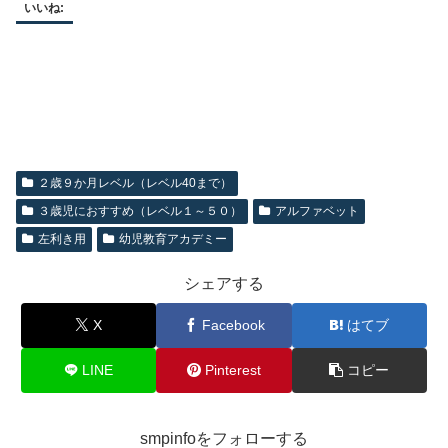
いいね:
２歳９か月レベル（レベル40まで）
３歳児におすすめ（レベル１～５０）
アルファベット
左利き用
幼児教育アカデミー
シェアする
X
Facebook
はてブ
LINE
Pinterest
コピー
smpinfoをフォローする