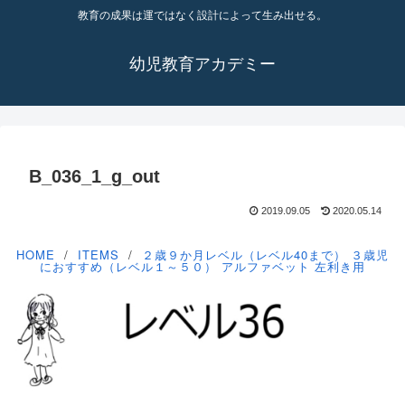
教育の成果は運ではなく設計によって生み出せる。
幼児教育アカデミー
B_036_1_g_out
2019.09.05
2020.05.14
HOME
ITEMS
２歳９か月レベル（レベル40まで）
３歳児
におすすめ（レベル１～５０）
アルファベット
左利き用