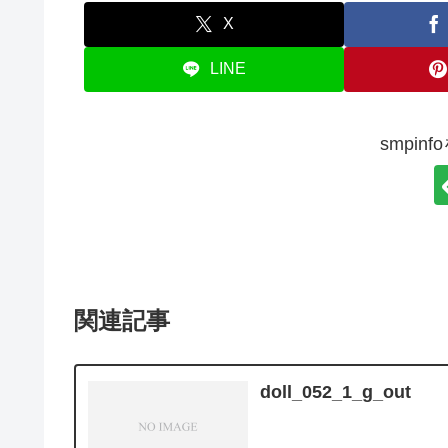
X
LINE
smpin
関連記事
doll_052_1_g_out