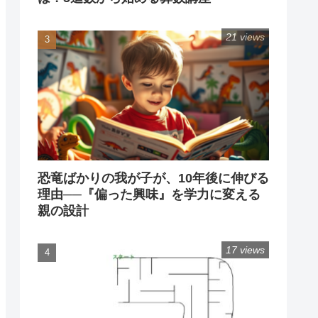
21 views
恐竜ばかりの我が子が、10年後に伸びる
理由──『偏った興味』を学力に変える
親の設計
17 views