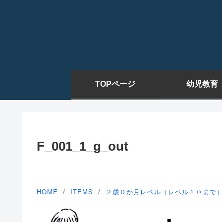
TOPページ
幼児教育
F_001_1_g_out
HOME
ITEMS
２歳０か月レベル（レベル１０まで