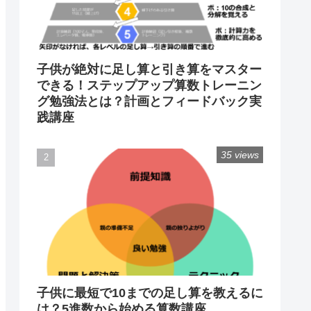
子供が絶対に足し算と引き算をマスター
できる！ステップアップ算数トレーニン
グ勉強法とは？計画とフィードバック実
践講座
35 views
子供に最短で10までの足し算を教えるに
は？5進数から始める算数講座