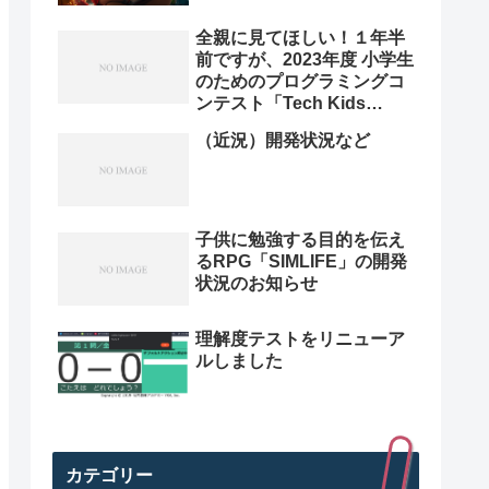
全親に見てほしい！１年半
前ですが、2023年度 小学生
のためのプログラミングコ
ンテスト「Tech Kids
Grand Prix 2023」本選決
（近況）開発状況など
勝プレゼン動画を紹介。プ
ログラミング小学生のレベ
ル高すぎ
子供に勉強する目的を伝え
るRPG「SIMLIFE」の開発
状況のお知らせ
理解度テストをリニューア
ルしました
カテゴリー