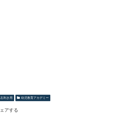
左利き用
幼児教育アカデミー
ェアする