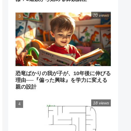
20 views
恐竜ばかりの我が子が、10年後に伸びる
理由──『偏った興味』を学力に変える
親の設計
18 views