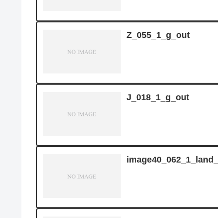
Z_055_1_g_out
J_018_1_g_out
image40_062_1_land_