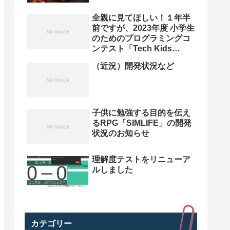
全親に見てほしい！１年半
前ですが、2023年度 小学生
のためのプログラミングコ
ンテスト「Tech Kids
Grand Prix 2023」本選決
（近況）開発状況など
勝プレゼン動画を紹介。プ
ログラミング小学生のレベ
ル高すぎ
子供に勉強する目的を伝え
るRPG「SIMLIFE」の開発
状況のお知らせ
理解度テストをリニューア
ルしました
カテゴリー