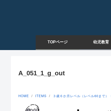
TOPページ
幼児教育
A_051_1_g_out
HOME
ITEMS
３歳６か月レベル（レベル60まで）