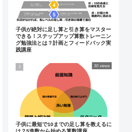
子供が絶対に足し算と引き算をマスター
できる！ステップアップ算数トレーニン
グ勉強法とは？計画とフィードバック実
践講座
30 views
子供に最短で10までの足し算を教えるに
は？5進数から始める算数講座