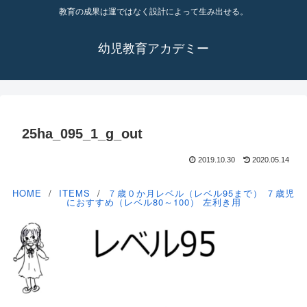
教育の成果は運ではなく設計によって生み出せる。
幼児教育アカデミー
25ha_095_1_g_out
2019.10.30
2020.05.14
HOME
ITEMS
７歳０か月レベル（レベル95まで）
７歳児
におすすめ（レベル80～100）
左利き用