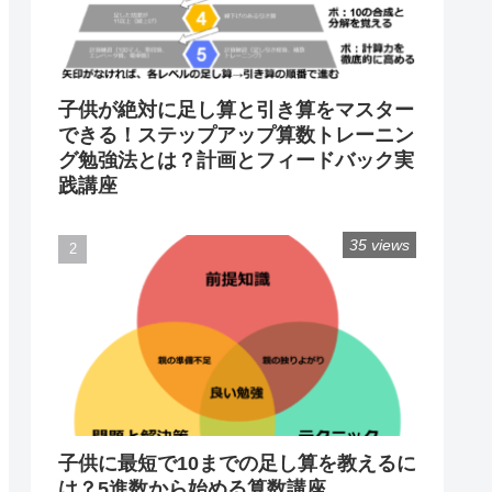
子供が絶対に足し算と引き算をマスター
できる！ステップアップ算数トレーニン
グ勉強法とは？計画とフィードバック実
践講座
35 views
子供に最短で10までの足し算を教えるに
は？5進数から始める算数講座