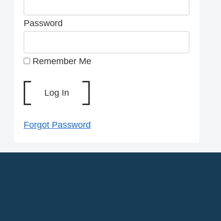
Password
Remember Me
Forgot Password