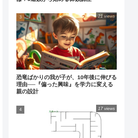
21 views
恐竜ばかりの我が子が、10年後に伸びる
理由──『偏った興味』を学力に変える
親の設計
17 views