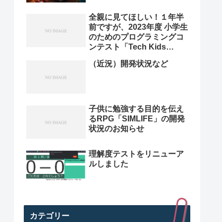
全親に見てほしい！１年半
前ですが、2023年度 小学生
のためのプログラミングコ
ンテスト「Tech Kids
Grand Prix 2023」本選決
（近況）開発状況など
勝プレゼン動画を紹介。プ
ログラミング小学生のレベ
ル高すぎ
子供に勉強する目的を伝え
るRPG「SIMLIFE」の開発
状況のお知らせ
理解度テストをリニューア
ルしました
カテゴリー