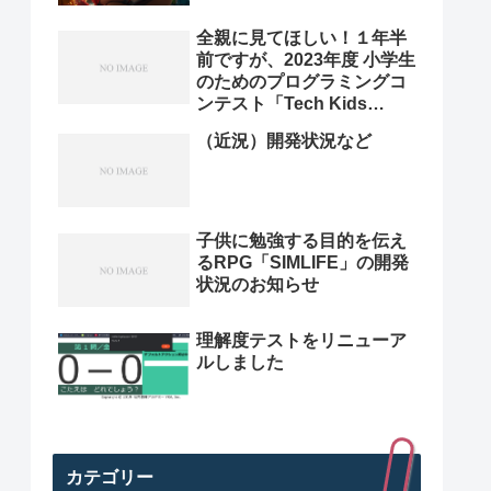
全親に見てほしい！１年半
前ですが、2023年度 小学生
のためのプログラミングコ
ンテスト「Tech Kids
Grand Prix 2023」本選決
（近況）開発状況など
勝プレゼン動画を紹介。プ
ログラミング小学生のレベ
ル高すぎ
子供に勉強する目的を伝え
るRPG「SIMLIFE」の開発
状況のお知らせ
理解度テストをリニューア
ルしました
カテゴリー