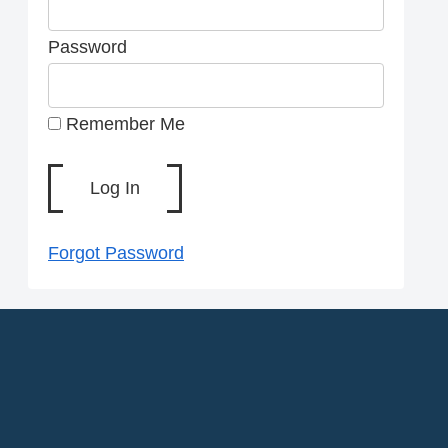
Password
Remember Me
Forgot Password