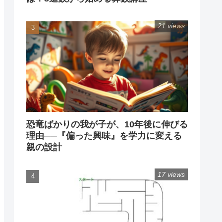
21 views
恐竜ばかりの我が子が、10年後に伸びる
理由──『偏った興味』を学力に変える
親の設計
17 views