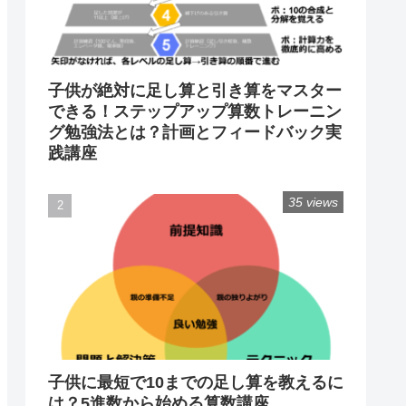
子供が絶対に足し算と引き算をマスター
できる！ステップアップ算数トレーニン
グ勉強法とは？計画とフィードバック実
践講座
35 views
子供に最短で10までの足し算を教えるに
は？5進数から始める算数講座