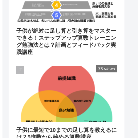
子供が絶対に足し算と引き算をマスター
できる！ステップアップ算数トレーニン
グ勉強法とは？計画とフィードバック実
践講座
35 views
子供に最短で10までの足し算を教えるに
は？5進数から始める算数講座