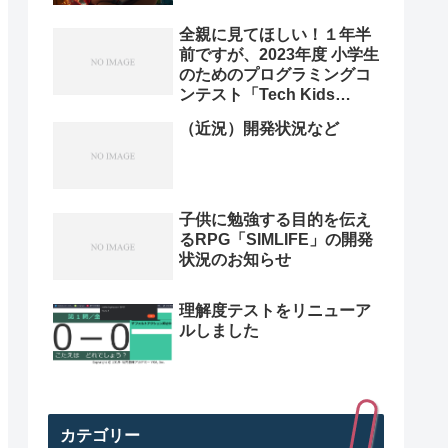
全親に見てほしい！１年半
前ですが、2023年度 小学生
のためのプログラミングコ
ンテスト「Tech Kids
Grand Prix 2023」本選決
（近況）開発状況など
勝プレゼン動画を紹介。プ
ログラミング小学生のレベ
ル高すぎ
子供に勉強する目的を伝え
るRPG「SIMLIFE」の開発
状況のお知らせ
理解度テストをリニューア
ルしました
カテゴリー