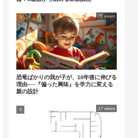
21 views
恐竜ばかりの我が子が、10年後に伸びる
理由──『偏った興味』を学力に変える
親の設計
17 views