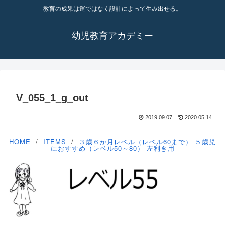
教育の成果は運ではなく設計によって生み出せる。
幼児教育アカデミー
V_055_1_g_out
2019.09.07
2020.05.14
HOME
ITEMS
３歳６か月レベル（レベル60まで）
５歳児
におすすめ（レベル50～80）
左利き用