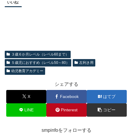
いいね:
３歳６か月レベル（レベル60まで）
５歳児におすすめ（レベル50～80）
左利き用
幼児教育アカデミー
シェアする
X
Facebook
はてブ
LINE
Pinterest
コピー
smpinfoをフォローする