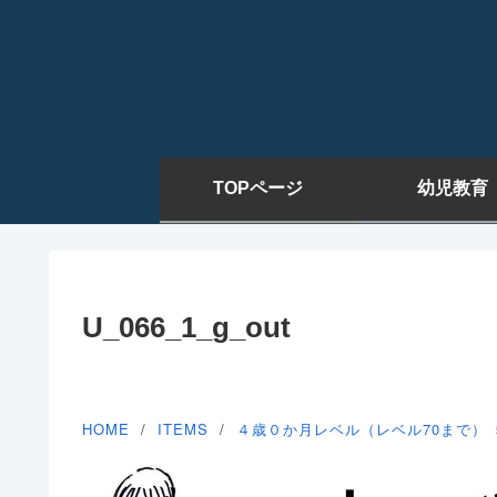
TOPページ
幼児教育
U_066_1_g_out
HOME
ITEMS
４歳０か月レベル（レベル70まで）