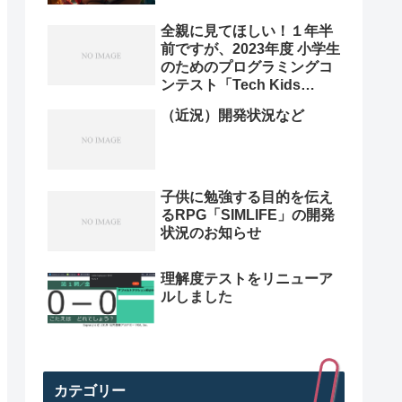
全親に見てほしい！１年半
前ですが、2023年度 小学生
のためのプログラミングコ
ンテスト「Tech Kids
Grand Prix 2023」本選決
（近況）開発状況など
勝プレゼン動画を紹介。プ
ログラミング小学生のレベ
ル高すぎ
子供に勉強する目的を伝え
るRPG「SIMLIFE」の開発
状況のお知らせ
理解度テストをリニューア
ルしました
カテゴリー