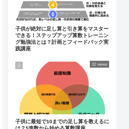
子供が絶対に足し算と引き算をマスター
できる！ステップアップ算数トレーニン
グ勉強法とは？計画とフィードバック実
践講座
32 views
子供に最短で10までの足し算を教えるに
は？5進数から始める算数講座