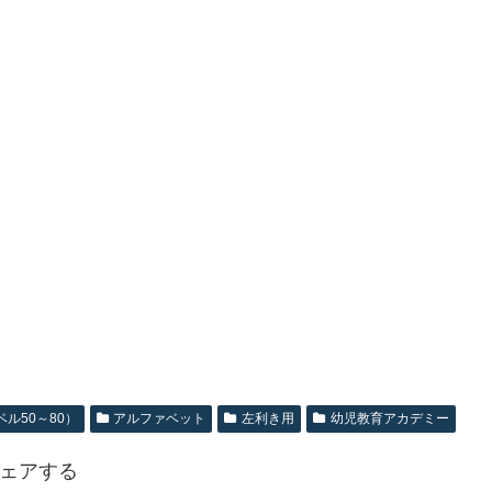
ル50～80）
アルファベット
左利き用
幼児教育アカデミー
ェアする