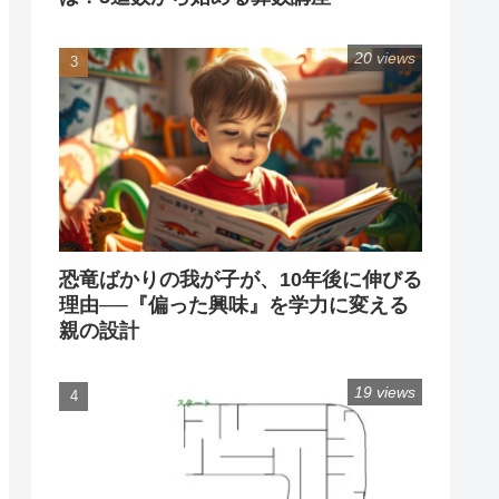
20 views
恐竜ばかりの我が子が、10年後に伸びる
理由──『偏った興味』を学力に変える
親の設計
19 views