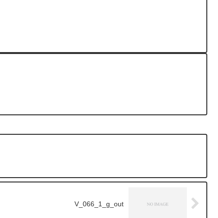
V_066_1_g_out