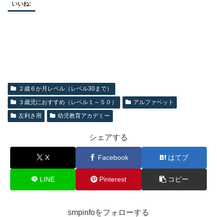
いいね:
２歳６か月レベル（レベル30まで）
３歳児におすすめ（レベル１～５０）
アルファベット
左利き用
幼児教育アカデミー
シェアする
X
Facebook
はてブ
LINE
Pinterest
コピー
smpinfoをフォローする