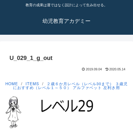
教育の成果は運ではなく設計によって生み出せる。
幼児教育アカデミー
U_029_1_g_out
2019.09.04
2020.05.14
HOME
ITEMS
２歳６か月レベル（レベル30まで）
３歳児
におすすめ（レベル１～５０）
アルファベット
左利き用