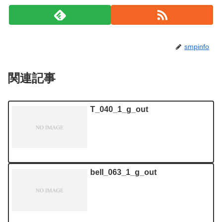
smpinfo
関連記事
T_040_1_g_out
bell_063_1_g_out