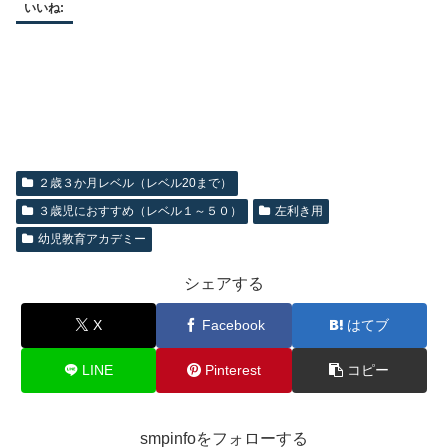
いいね:
２歳３か月レベル（レベル20まで）
３歳児におすすめ（レベル１～５０）
左利き用
幼児教育アカデミー
シェアする
X
Facebook
はてブ
LINE
Pinterest
コピー
smpinfoをフォローする