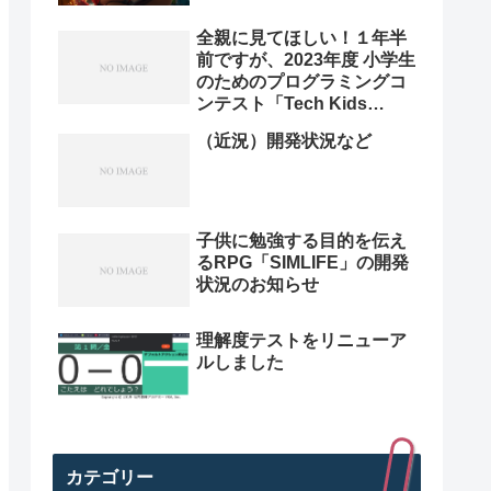
全親に見てほしい！１年半
前ですが、2023年度 小学生
のためのプログラミングコ
ンテスト「Tech Kids
Grand Prix 2023」本選決
（近況）開発状況など
勝プレゼン動画を紹介。プ
ログラミング小学生のレベ
ル高すぎ
子供に勉強する目的を伝え
るRPG「SIMLIFE」の開発
状況のお知らせ
理解度テストをリニューア
ルしました
カテゴリー