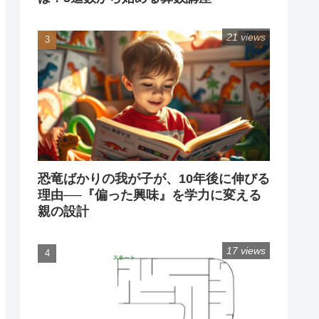
21 views
恐竜ばかりの我が子が、10年後に伸びる
理由──『偏った興味』を学力に変える
親の設計
17 views