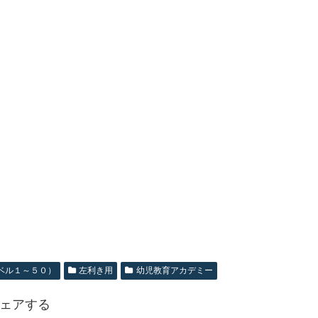
ベル１～５０）
左利き用
幼児教育アカデミー
ェアする