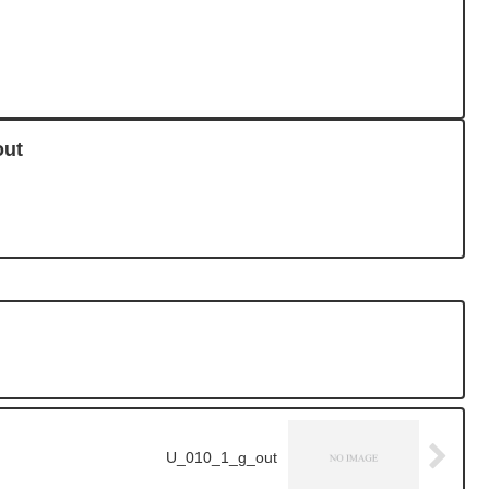
ut
U_010_1_g_out