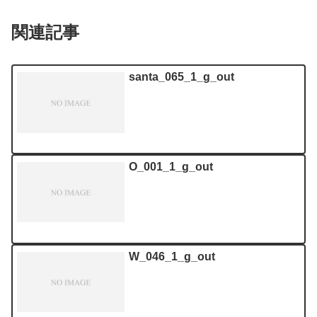
関連記事
santa_065_1_g_out
O_001_1_g_out
W_046_1_g_out