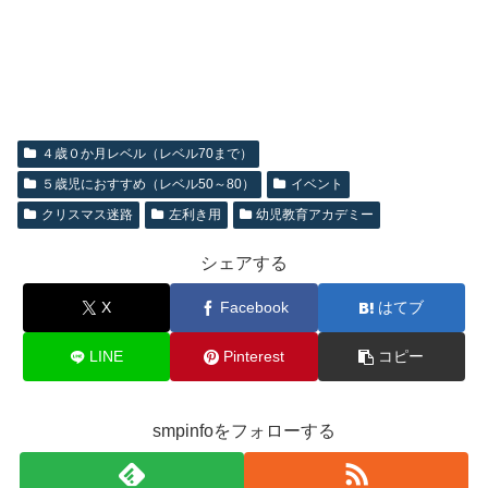
４歳０か月レベル（レベル70まで）
５歳児におすすめ（レベル50～80）
イベント
クリスマス迷路
左利き用
幼児教育アカデミー
シェアする
X
Facebook
はてブ
LINE
Pinterest
コピー
smpinfoをフォローする