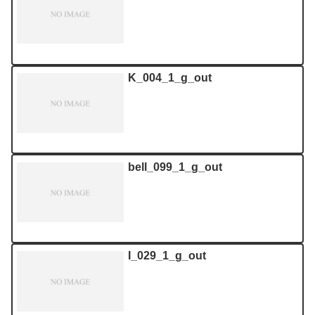
K_004_1_g_out
bell_099_1_g_out
I_029_1_g_out