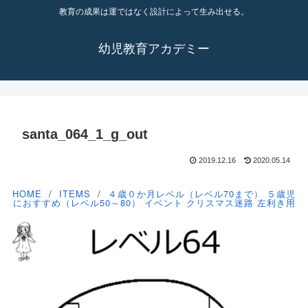
教育の成果は運ではなく設計によって生み出せる。
幼児教育アカデミー
santa_064_1_g_out
2019.12.16
2020.05.14
HOME
ITEMS
４歳０か月レベル（レベル70まで）
５歳児
におすすめ（レベル50～80）
イベント
クリスマス迷路
左利き用