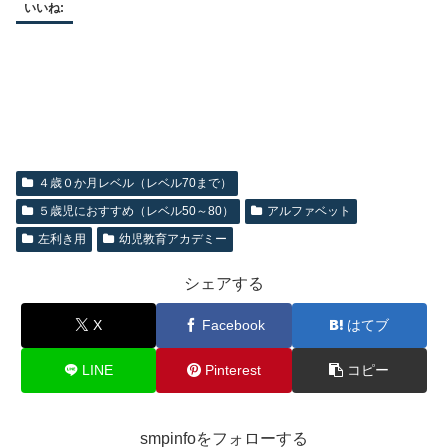
いいね:
４歳０か月レベル（レベル70まで）
５歳児におすすめ（レベル50～80）
アルファベット
左利き用
幼児教育アカデミー
シェアする
X
Facebook
はてブ
LINE
Pinterest
コピー
smpinfoをフォローする