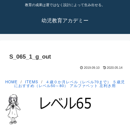
教育の成果は運ではなく設計によって生み出せる。
幼児教育アカデミー
S_065_1_g_out
2019.09.10
2020.05.14
HOME
ITEMS
４歳０か月レベル（レベル70まで）
５歳児
におすすめ（レベル50～80）
アルファベット
左利き用