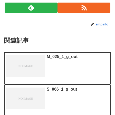
smpinfo
関連記事
M_025_1_g_out
S_066_1_g_out