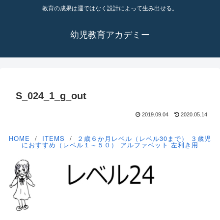
教育の成果は運ではなく設計によって生み出せる。
幼児教育アカデミー
S_024_1_g_out
2019.09.04
2020.05.14
HOME
ITEMS
２歳６か月レベル（レベル30まで）
３歳児
におすすめ（レベル１～５０）
アルファベット
左利き用