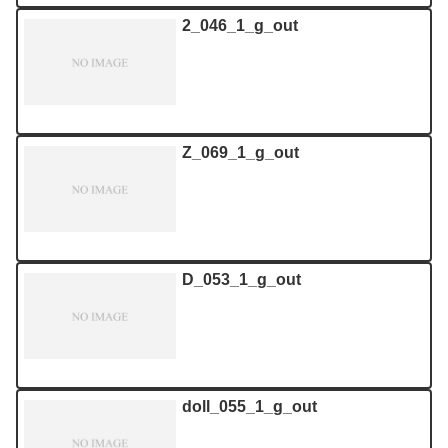
2_046_1_g_out
Z_069_1_g_out
D_053_1_g_out
doll_055_1_g_out