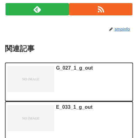
smpinfo
関連記事
G_027_1_g_out
E_033_1_g_out