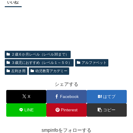
いいね:
２歳６か月レベル（レベル30まで）
３歳児におすすめ（レベル１～５０）
アルファベット
左利き用
幼児教育アカデミー
シェアする
X
Facebook
はてブ
LINE
Pinterest
コピー
smpinfoをフォローする