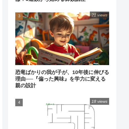
21 views
恐竜ばかりの我が子が、10年後に伸びる
理由──『偏った興味』を学力に変える
親の設計
18 views