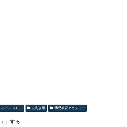
ベル１～５０）
左利き用
幼児教育アカデミー
ェアする