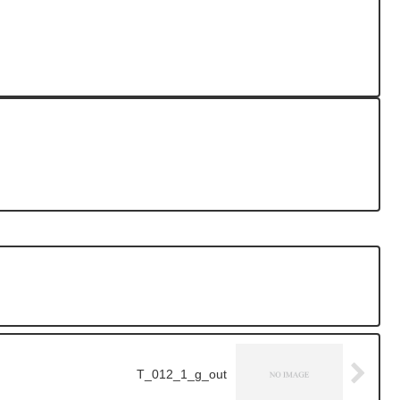
T_012_1_g_out