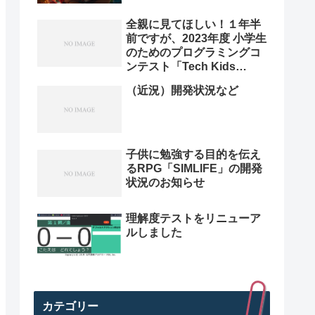
全親に見てほしい！１年半
前ですが、2023年度 小学生
のためのプログラミングコ
ンテスト「Tech Kids
Grand Prix 2023」本選決
（近況）開発状況など
勝プレゼン動画を紹介。プ
ログラミング小学生のレベ
ル高すぎ
子供に勉強する目的を伝え
るRPG「SIMLIFE」の開発
状況のお知らせ
理解度テストをリニューア
ルしました
カテゴリー