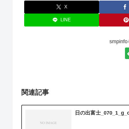
X
LINE
smpin
関連記事
日の出富士_070_1_g_o