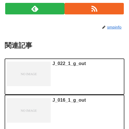
smpinfo
関連記事
J_022_1_g_out
J_016_1_g_out