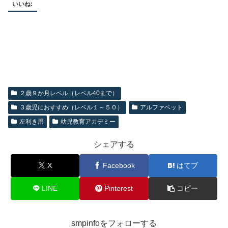
いいね:
２歳９か月レベル（レベル40まで）
３歳児におすすめ（レベル１～５０）
アルファベット
左利き用
幼児教育アカデミー
シェアする
X
Facebook
はてブ
LINE
Pinterest
コピー
smpinfoをフォローする