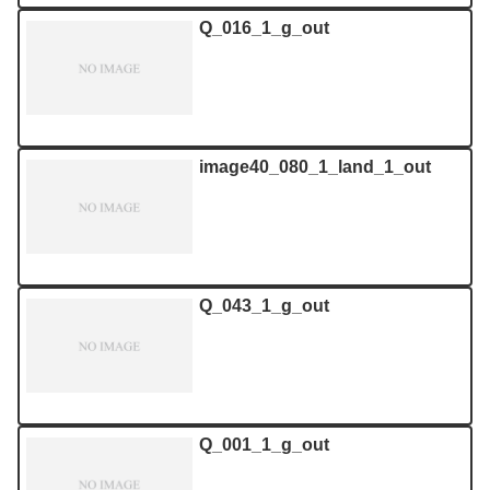
Q_016_1_g_out
image40_080_1_land_1_out
Q_043_1_g_out
Q_001_1_g_out