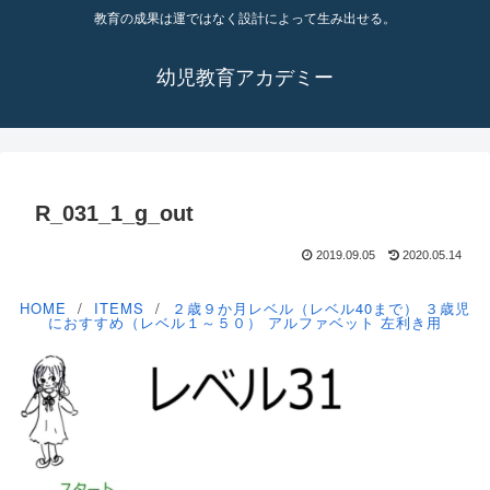
教育の成果は運ではなく設計によって生み出せる。
幼児教育アカデミー
R_031_1_g_out
2019.09.05
2020.05.14
HOME
ITEMS
２歳９か月レベル（レベル40まで）
３歳児
におすすめ（レベル１～５０）
アルファベット
左利き用