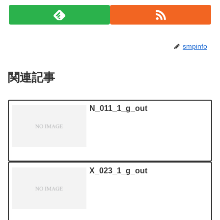
smpinfo
関連記事
N_011_1_g_out
X_023_1_g_out