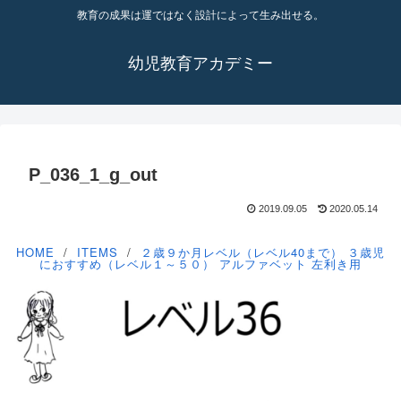
教育の成果は運ではなく設計によって生み出せる。
幼児教育アカデミー
P_036_1_g_out
2019.09.05
2020.05.14
HOME
ITEMS
２歳９か月レベル（レベル40まで）
３歳児
におすすめ（レベル１～５０）
アルファベット
左利き用