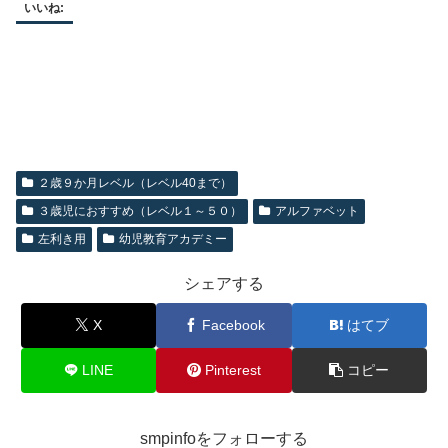
いいね:
２歳９か月レベル（レベル40まで）
３歳児におすすめ（レベル１～５０）
アルファベット
左利き用
幼児教育アカデミー
シェアする
X
Facebook
はてブ
LINE
Pinterest
コピー
smpinfoをフォローする