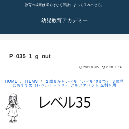
教育の成果は運ではなく設計によって生み出せる。
幼児教育アカデミー
P_035_1_g_out
2019.09.05
2020.05.14
HOME
ITEMS
２歳９か月レベル（レベル40まで）
３歳児
におすすめ（レベル１～５０）
アルファベット
左利き用