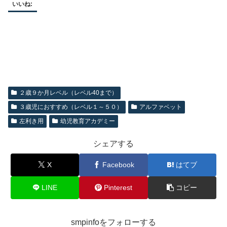
いいね:
２歳９か月レベル（レベル40まで）
３歳児におすすめ（レベル１～５０）
アルファベット
左利き用
幼児教育アカデミー
シェアする
X
Facebook
はてブ
LINE
Pinterest
コピー
smpinfoをフォローする