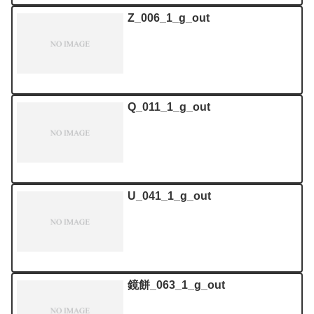
Z_006_1_g_out
Q_011_1_g_out
U_041_1_g_out
鏡餅_063_1_g_out