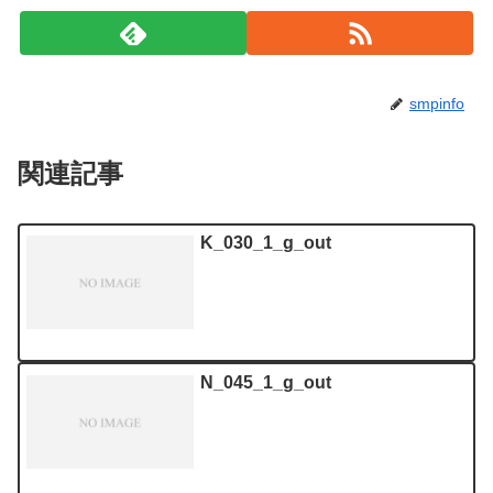
smpinfo
関連記事
K_030_1_g_out
N_045_1_g_out