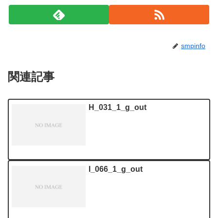
smpinfo
関連記事
H_031_1_g_out
I_066_1_g_out