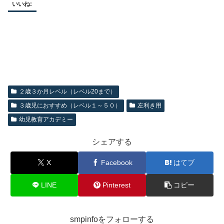
いいね:
２歳３か月レベル（レベル20まで）
３歳児におすすめ（レベル１～５０）
左利き用
幼児教育アカデミー
シェアする
X
Facebook
はてブ
LINE
Pinterest
コピー
smpinfoをフォローする