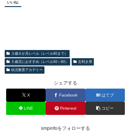
いいね:
３歳６か月レベル（レベル60まで）
５歳児におすすめ（レベル50～80）
左利き用
幼児教育アカデミー
シェアする
X
Facebook
はてブ
LINE
Pinterest
コピー
smpinfoをフォローする