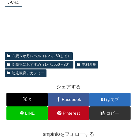
いいね:
３歳６か月レベル（レベル60まで）
５歳児におすすめ（レベル50～80）
左利き用
幼児教育アカデミー
シェアする
X
Facebook
はてブ
LINE
Pinterest
コピー
smpinfoをフォローする