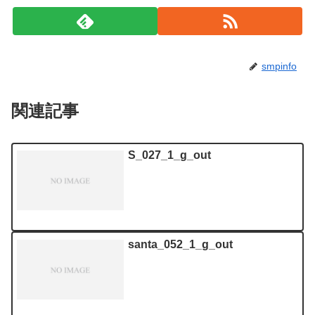
smpinfo
関連記事
S_027_1_g_out
santa_052_1_g_out