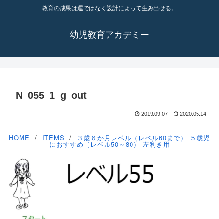
教育の成果は運ではなく設計によって生み出せる。
幼児教育アカデミー
N_055_1_g_out
2019.09.07
2020.05.14
HOME
ITEMS
３歳６か月レベル（レベル60まで）
５歳児
におすすめ（レベル50～80）
左利き用