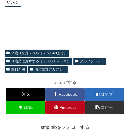
いいね:
２歳９か月レベル（レベル40まで）
３歳児におすすめ（レベル１～５０）
アルファベット
左利き用
幼児教育アカデミー
シェアする
X
Facebook
はてブ
LINE
Pinterest
コピー
smpinfoをフォローする