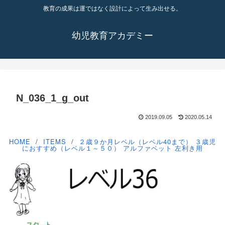
教育の成果は運ではなく設計によって生み出せる。
幼児教育アカデミー
N_036_1_g_out
2019.09.05
2020.05.14
HOME
ITEMS
２歳９か月レベル（レベル40まで）
３歳児
におすすめ（レベル１～５０）
アルファベット
左利き用