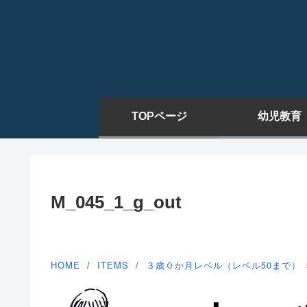
TOPページ
幼児教育
M_045_1_g_out
HOME
ITEMS
３歳０か月レベル（レベル50まで）