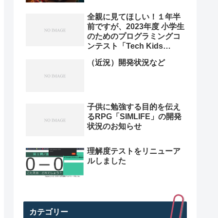
全親に見てほしい！１年半
前ですが、2023年度 小学生
のためのプログラミングコ
ンテスト「Tech Kids
Grand Prix 2023」本選決
（近況）開発状況など
勝プレゼン動画を紹介。プ
ログラミング小学生のレベ
ル高すぎ
子供に勉強する目的を伝え
るRPG「SIMLIFE」の開発
状況のお知らせ
理解度テストをリニューア
ルしました
カテゴリー