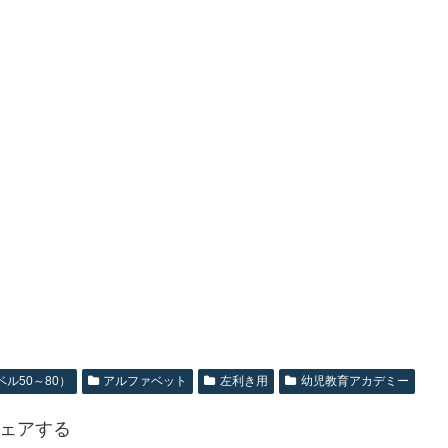
ル50～80）
アルファベット
左利き用
幼児教育アカデミー
ェアする