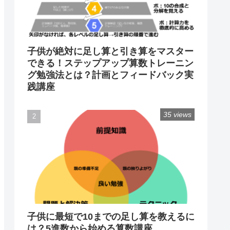
子供が絶対に足し算と引き算をマスター
できる！ステップアップ算数トレーニン
グ勉強法とは？計画とフィードバック実
践講座
35 views
子供に最短で10までの足し算を教えるに
は？5進数から始める算数講座