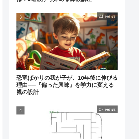
21 views
恐竜ばかりの我が子が、10年後に伸びる
理由──『偏った興味』を学力に変える
親の設計
17 views