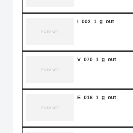
I_002_1_g_out
V_070_1_g_out
E_018_1_g_out