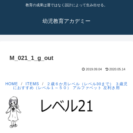
教育の成果は運ではなく設計によって生み出せる。
幼児教育アカデミー
M_021_1_g_out
2019.09.04
2020.05.14
HOME
ITEMS
２歳６か月レベル（レベル30まで）
３歳児
におすすめ（レベル１～５０）
アルファベット
左利き用