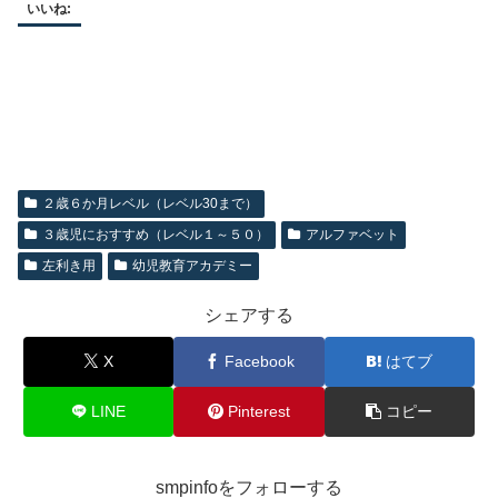
いいね:
２歳６か月レベル（レベル30まで）
３歳児におすすめ（レベル１～５０）
アルファベット
左利き用
幼児教育アカデミー
シェアする
X
Facebook
はてブ
LINE
Pinterest
コピー
smpinfoをフォローする