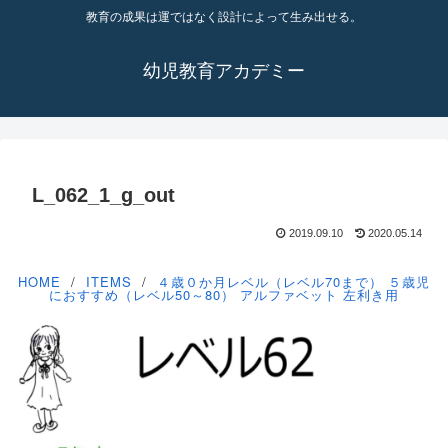
教育の成果は運ではなく設計によって生み出せる。
幼児教育アカデミー
L_062_1_g_out
2019.09.10
2020.05.14
HOME
ITEMS
４歳０か月レベル（レベル70まで）
５歳児
におすすめ（レベル50～80）
アルファベット
左利き用