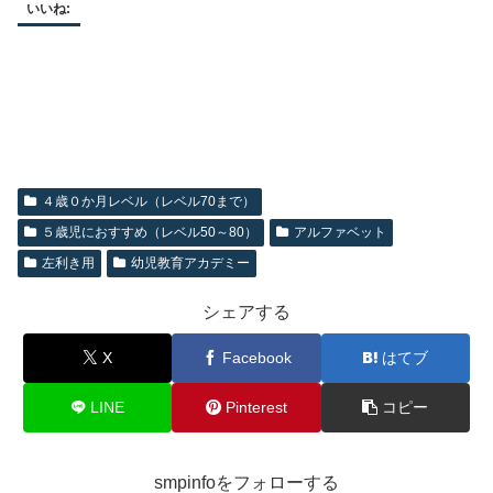
いいね:
４歳０か月レベル（レベル70まで）
５歳児におすすめ（レベル50～80）
アルファベット
左利き用
幼児教育アカデミー
シェアする
X
Facebook
はてブ
LINE
Pinterest
コピー
smpinfoをフォローする