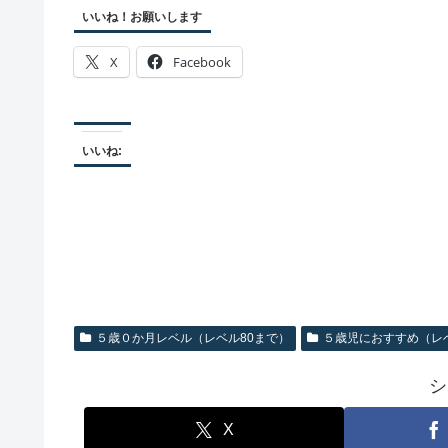
いいね！お願いします
X
Facebook
いいね:
５歳０か月レベル（レベル80まで）
５歳児におすすめ（レベ
シ
X