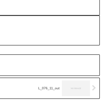
L_076_11_out