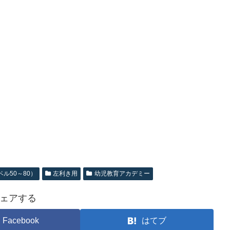
ル50～80）
左利き用
幼児教育アカデミー
ェアする
Facebook
はてブ