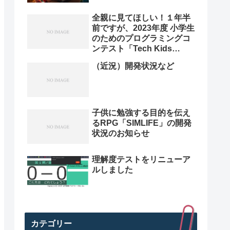
全親に見てほしい！１年半
前ですが、2023年度 小学生
のためのプログラミングコ
ンテスト「Tech Kids
Grand Prix 2023」本選決
（近況）開発状況など
勝プレゼン動画を紹介。プ
ログラミング小学生のレベ
ル高すぎ
子供に勉強する目的を伝え
るRPG「SIMLIFE」の開発
状況のお知らせ
理解度テストをリニューア
ルしました
カテゴリー