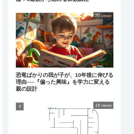
20 views
恐竜ばかりの我が子が、10年後に伸びる
理由──『偏った興味』を学力に変える
親の設計
18 views