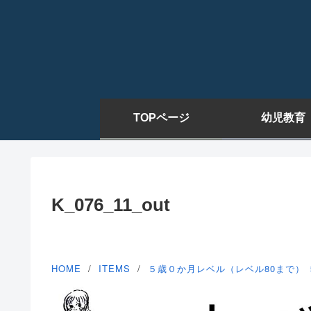
TOPページ
幼児教育
K_076_11_out
HOME
ITEMS
５歳０か月レベル（レベル80まで）