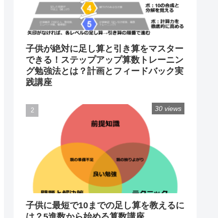
子供が絶対に足し算と引き算をマスター
できる！ステップアップ算数トレーニン
グ勉強法とは？計画とフィードバック実
践講座
30 views
子供に最短で10までの足し算を教えるに
は？5進数から始める算数講座