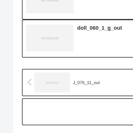
doll_060_1_g_out
J_076_11_out