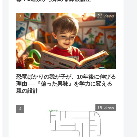
21 views
恐竜ばかりの我が子が、10年後に伸びる
理由──『偏った興味』を学力に変える
親の設計
18 views