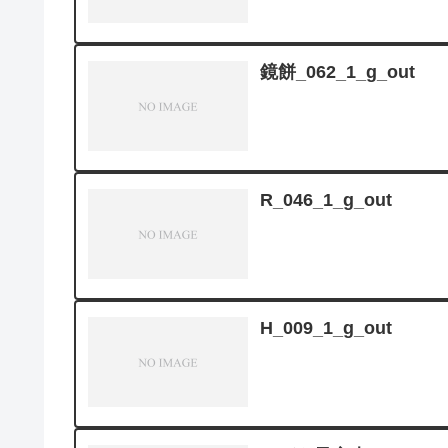
鏡餅_062_1_g_out
R_046_1_g_out
H_009_1_g_out