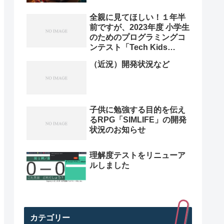
全親に見てほしい！１年半
前ですが、2023年度 小学生
のためのプログラミングコ
ンテスト「Tech Kids
Grand Prix 2023」本選決
（近況）開発状況など
勝プレゼン動画を紹介。プ
ログラミング小学生のレベ
ル高すぎ
子供に勉強する目的を伝え
るRPG「SIMLIFE」の開発
状況のお知らせ
理解度テストをリニューア
ルしました
カテゴリー