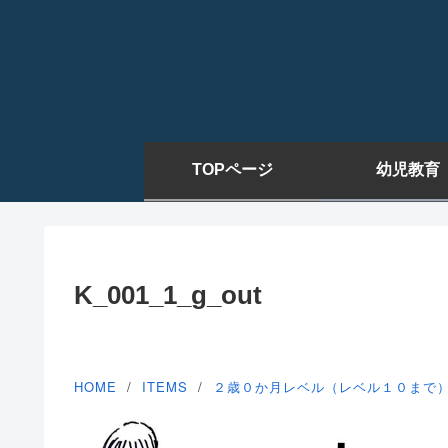
TOPページ
幼児教育
K_001_1_g_out
HOME
ITEMS
２歳０か月レベル（レベル１０まで