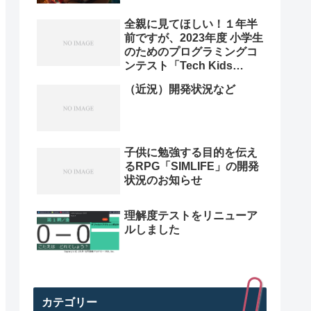
全親に見てほしい！１年半
前ですが、2023年度 小学生
のためのプログラミングコ
ンテスト「Tech Kids
Grand Prix 2023」本選決
（近況）開発状況など
勝プレゼン動画を紹介。プ
ログラミング小学生のレベ
ル高すぎ
子供に勉強する目的を伝え
るRPG「SIMLIFE」の開発
状況のお知らせ
理解度テストをリニューア
ルしました
カテゴリー