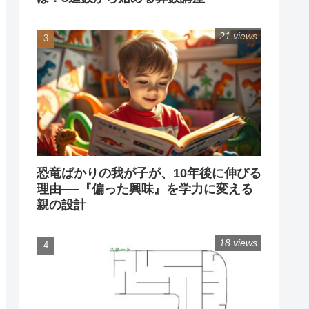
21 views
恐竜ばかりの我が子が、10年後に伸びる
理由──『偏った興味』を学力に変える
親の設計
18 views