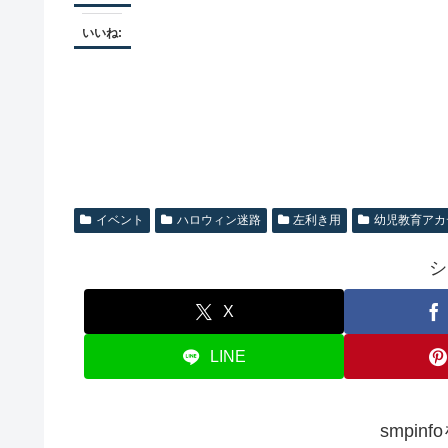
いいね:
イベント
ハロウィン迷路
左利き用
幼児教育アカ
シ
X
LINE
smpin