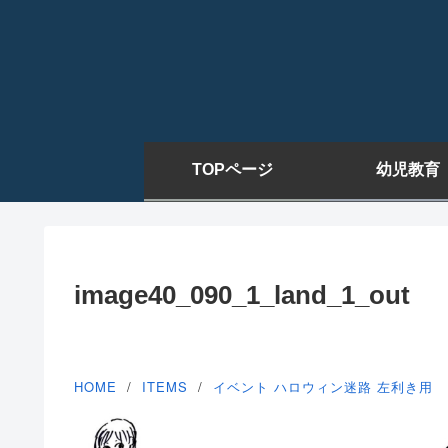
TOPページ
幼児教育
image40_090_1_land_1_out
HOME
ITEMS
イベント
ハロウィン迷路
左利き用