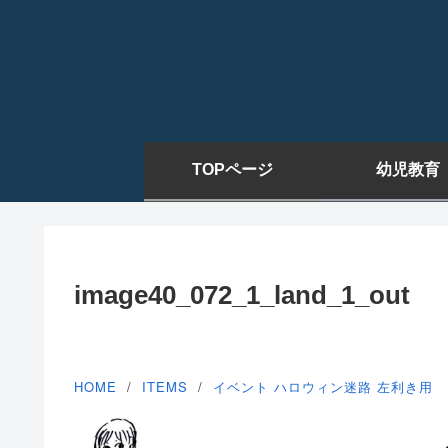
TOPページ
幼児教育
image40_072_1_land_1_out
HOME
ITEMS
イベント
ハロウィン迷路
左利き用