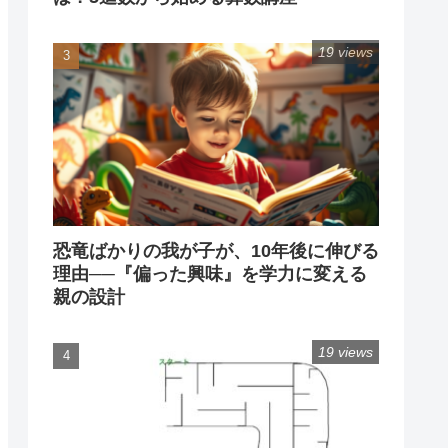
19 views
恐竜ばかりの我が子が、10年後に伸びる
理由──『偏った興味』を学力に変える
親の設計
19 views