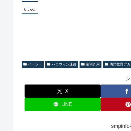
いいね:
イベント
ハロウィン迷路
左利き用
幼児教育アカ
シ
X
LINE
smpin