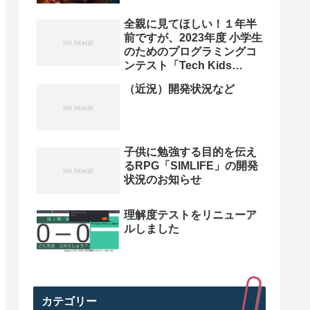
全親に見てほしい！１年半
前ですが、2023年度 小学生
のためのプログラミングコ
ンテスト「Tech Kids
Grand Prix 2023」本選決
（近況）開発状況など
勝プレゼン動画を紹介。プ
ログラミング小学生のレベ
ル高すぎ
子供に勉強する目的を伝え
るRPG「SIMLIFE」の開発
状況のお知らせ
理解度テストをリニューア
ルしました
カテゴリー