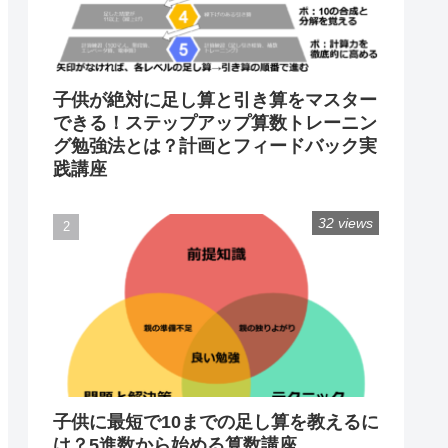
子供が絶対に足し算と引き算をマスター
できる！ステップアップ算数トレーニン
グ勉強法とは？計画とフィードバック実
践講座
32 views
子供に最短で10までの足し算を教えるに
は？5進数から始める算数講座